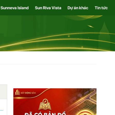
Sunneva Island
Sun Riva Vista
Dự án khác
Tin tức