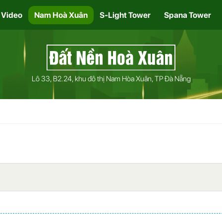
Video
Nam Hoà Xuân
S-Light Tower
Spana Tower
Lô 33, B2.24, khu đô thị Nam Hòa Xuân, TP Đà Nẵng