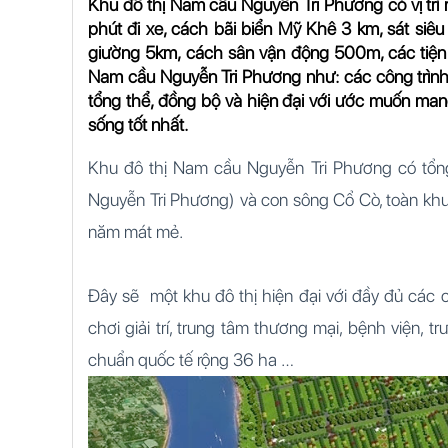
Khu đô thị Nam cầu Nguyễn Tri Phương có vị trí r
phút đi xe, cách bãi biển Mỹ Khê 3 km, sát siêu
giường 5km, cách sân vận động 500m, các tiện í
Nam cầu Nguyễn Tri Phương như: các công trình
tổng thể, đồng bộ và hiện đại với ước muốn man
sống tốt nhất.
Khu đô thị Nam cầu Nguyễn Tri Phương có tổng 
Nguyễn Tri Phương) và con sông Cổ Cò, toàn kh
năm mát mẻ.
Đây sẽ một khu đô thị hiện đại với đầy đủ các chứ
chơi giải trí, trung tâm thương mại, bệnh viện, 
chuẩn quốc tế rộng 36 ha …