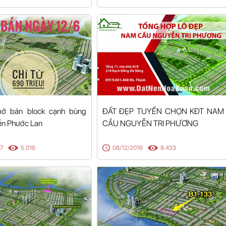
mở bán block cạnh bùng
ĐẤT ĐẸP TUYỂN CHỌN KĐT NAM
ễn Phước Lan
CẦU NGUYỄN TRI PHƯƠNG
17
5.016
08/12/2016
8.433