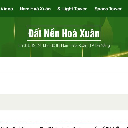
Video
Nam Hoà Xuân
S-Light Tower
Spana Tower
Lô 33, B2.24, khu đô thị Nam Hòa Xuân, TP Đà Nẵng