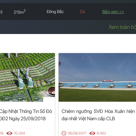
2
tỷ
Đông Bắc
Có
Bấm xem >>
215m
Xem toàn b
 Cập Nhật Thông Tin Sổ Đỏ
Chiêm ngưỡng SVĐ Hòa Xuân hiện
 GĐ2 Ngày 25/09/2018
đại nhất Việt Nam cấp CLB
18
10.334
06/08/2017
6.452