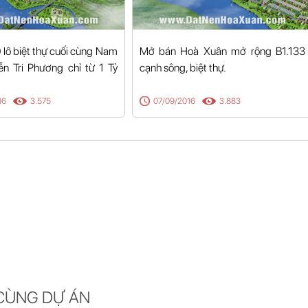
lô biệt thự cuối cùng Nam
Mở bán Hoà Xuân mở rộng B1.133
n Tri Phương chỉ từ 1 Tỷ
cạnh sông, biệt thự.
16
3.575
07/09/2016
3.883
CÙNG DỰ ÁN