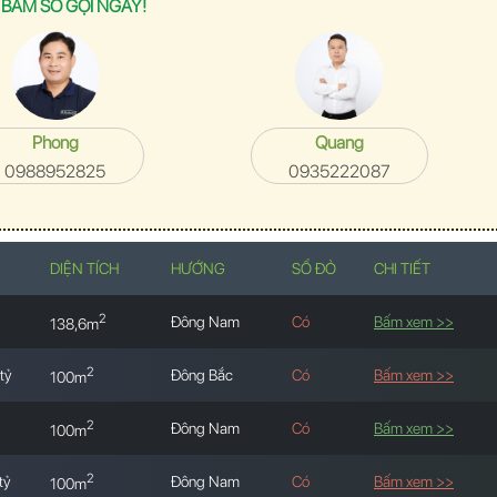
 BẤM SỐ GỌI NGAY!
Phong
Quang
0988952825
0935222087
DIỆN TÍCH
HƯỚNG
SỔ ĐỎ
CHI TIẾT
2
Đông Nam
Có
Bấm xem >>
138,6m
2
tỷ
Đông Bắc
Có
Bấm xem >>
100m
2
Đông Nam
Có
Bấm xem >>
100m
2
tỷ
Đông Nam
Có
Bấm xem >>
100m