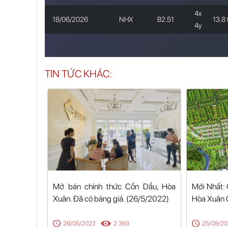
4x
18/06/2026
NHX
B2.51
13.8 
4y
TIN TỨC KHÁC:
Mở bán chính thức Cồn Dầu, Hòa
Mới Nhất:
Xuân. Đã có bảng giá. (26/5/2022)
Hòa Xuân
26/05/2022
2.393
25/09/20