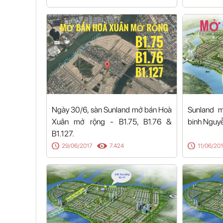
Ngày 30/6, sàn Sunland mở bán Hoà
Sunland 
Xuân mở rộng - B1.75, B1.76 &
binh Nguy
B1.127.
29/06/2017
7.424
11/06/20