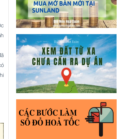
ợc
nh
đã
có
hi