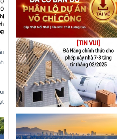
10
00
hị
ch
ng
ầu
nh
ui
ạt