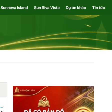
Sunneva Island
Sun Riva Vista
Dự án khác
Tin tức