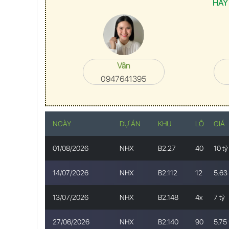
HÃY
Vân
0947641395
NGÀY
DỰ ÁN
KHU
LÔ
GIÁ
01/08/2026
NHX
B2.27
40
10 tỷ
14/07/2026
NHX
B2.112
12
5.63 
13/07/2026
NHX
B2.148
4x
7 tỷ
27/06/2026
NHX
B2.140
90
5.75 