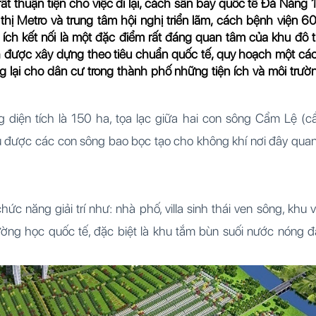
ất thuận tiện cho việc đi lại, cách sân bay quốc tế Đà Nẵng 
 thị Metro và trung tâm hội nghị triển lãm, cách bệnh viện 6
ch kết nối là một đặc điểm rất đáng quan tâm của khu đô t
 được xây dựng theo tiêu chuẩn quốc tế, quy hoạch một cá
g lại cho dân cư trong thành phố những tiện ích và môi trườ
diện tích là 150 ha, tọa lạc giữa hai con sông Cẩm Lệ (c
u được các con sông bao bọc tạo cho không khí nơi đây qua
c năng giải trí như: nhà phố, villa sinh thái ven sông, khu v
trường học quốc tế, đặc biệt là khu tắm bùn suối nước nóng đ