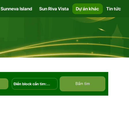
Sunneva Island
Sun Riva Vista
Dự án khác
Tin tức
Bấm tìm