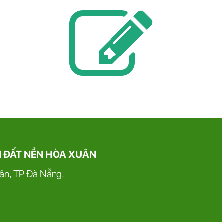
N ĐẤT NỀN HÒA XUÂN
uân, TP Đà Nẵng.