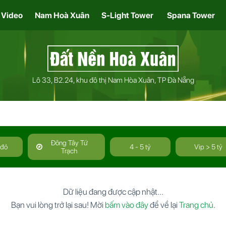
Video
Nam Hoà Xuân
S-Light Tower
Spana Tower
Lô 33, B2.24, khu đô thị Nam Hòa Xuân, TP Đà Nẵng
Đông Tây Tứ
 đỏ
4 - 5 tỷ
Vip > 5 tỷ
Trạch
Dữ liệu đang được cập nhật...
Bạn vui lòng trở lại sau! Mời
bấm vào đây
để về lại
Trang chủ
.