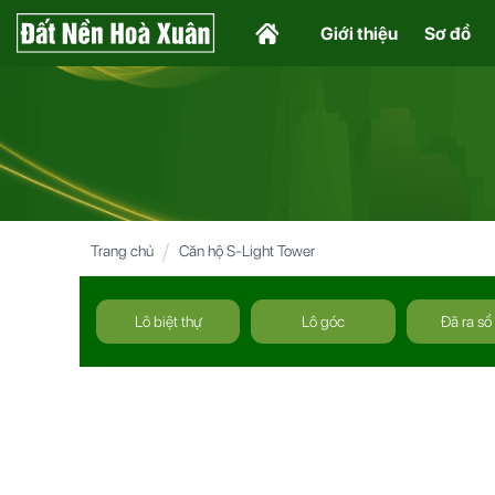
Giới thiệu
Sơ đồ
Trang chủ
Căn hộ S-Light Tower
Lô biệt thự
Lô góc
Đã ra sổ