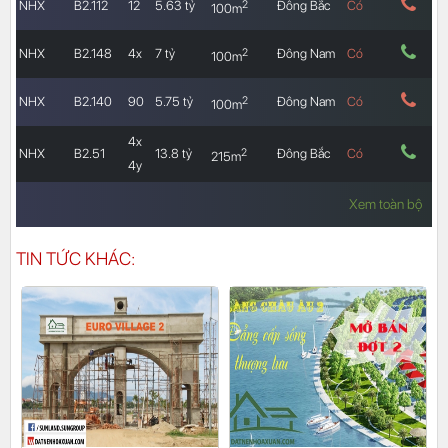
2
NHX
B2.112
12
5.63 tỷ
Đông Bắc
Có
100m
2
NHX
B2.148
4x
7 tỷ
Đông Nam
Có
100m
2
NHX
B2.140
90
5.75 tỷ
Đông Nam
Có
100m
4x
2
NHX
B2.51
13.8 tỷ
Đông Bắc
Có
215m
4y
Xem toàn bộ
TIN TỨC KHÁC: