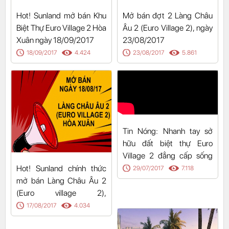
Hot! Sunland mở bán Khu
Mở bán đợt 2 Làng Châu
Biệt Thự Euro Village 2 Hòa
Âu 2 (Euro Village 2), ngày
Xuân ngày 18/09/2017
23/08/2017
18/09/2017
4.424
23/08/2017
5.861
Tin Nóng: Nhanh tay sở
hữu đất biệt thự Euro
Village 2 đẳng cấp sống
Châu Âu.
Hot! Sunland chính thức
29/07/2017
7.118
mở bán Làng Châu Âu 2
(Euro village 2),
ngày18/8/17
17/08/2017
4.034