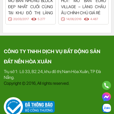
MỞ BÁN NHỮNG BLOCK
HOT: MỞ BÁN EURO
ĐẸP NHẤT CUỐI CÙNG
VILLAGE – LÀNG CHÂU
TẠI KHU ĐÔ THỊ LÀNG
ÂU CHÍNH CHỦ GIÁ RẺ
CHÂU ÂU
20/03/2017
5.277
14/06/2016
4.487
CÔNG TY TNHH DỊCH VỤ BẤT ĐỘNG SẢN
ĐẤT NỀN HÒA XUÂN
Trụ sở 1: Lô 33, B2.24, khu đô thị Nam Hòa Xuân, TP Đà
Nẵng.
Copyright © 2016, All rights reserved.