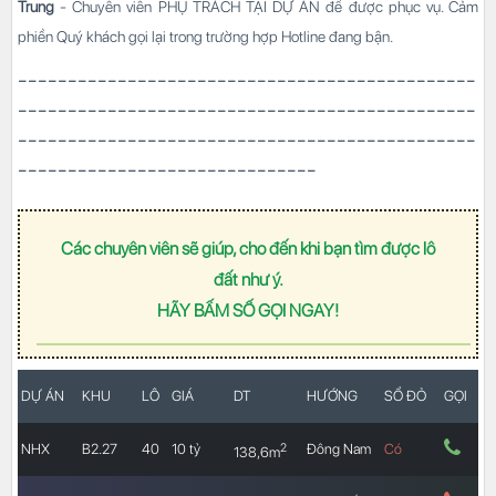
Trung
- Chuyên viên PHỤ TRÁCH TẠI DỰ ÁN để được phục vụ. Cảm
phiền Quý khách gọi lại trong trường hợp Hotline đang bận.
--------------------------------------
--------
----------------------------------------------
----------------------------------------------
------------------------------
Các chuyên viên sẽ giúp, cho đến khi bạn tìm được lô
đất như ý.
HÃY BẤM SỐ GỌI NGAY!
DỰ ÁN
KHU
LÔ
GIÁ
DT
HƯỚNG
SỔ ĐỎ
GỌI
2
NHX
B2.27
40
10 tỷ
Đông Nam
Có
138,6m