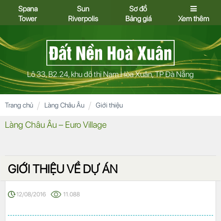
Spana
Sun
Sơ đồ
Tower
Riverpolis
Bảng giá
Xem thêm
Lô 33, B2.24, khu đô thị Nam Hòa Xuân, TP Đà Nẵng
Trang chủ
Làng Châu Âu
Giới thiệu
Làng Châu Âu – Euro Village
GIỚI THIỆU VỀ DỰ ÁN
12/08/2016
11.088