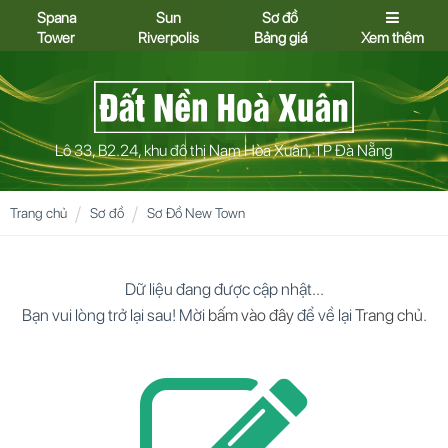
Spana
Sun
Sơ đồ
Tower
Riverpolis
Bảng giá
Xem thêm
Lô 33, B2.24, khu đô thị Nam Hòa Xuân, TP Đà Nẵng
Trang chủ
Sơ đồ
Sơ Đồ New Town
Dữ liệu đang được cập nhật...
Bạn vui lòng trở lại sau! Mời
bấm vào đây
để về lại
Trang chủ
.