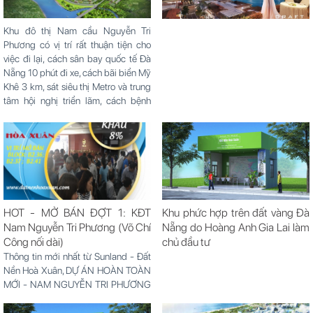
Khu đô thị Nam cầu Nguyễn Tri
Phương có vị trí rất thuận tiện cho
việc đi lại, cách sân bay quốc tế Đà
Nẵng 10 phút đi xe, cách bãi biển Mỹ
Khê 3 km, sát siêu thị Metro và trung
tâm hội nghị triển lãm, cách bệnh
viện...
HOT - MỞ BÁN ĐỢT 1: KĐT
Khu phức hợp trên đất vàng Đà
Nam Nguyễn Tri Phương (Võ Chí
Nẵng do Hoàng Anh Gia Lai làm
Công nối dài)
chủ đầu tư
Thông tin mới nhất từ Sunland - Đất
Nền Hoà Xuân, DỰ ÁN HOÀN TOÀN
MỚI - NAM NGUYỄN TRI PHƯƠNG
(Võ Chí Công nối dài) đã được mở
bán. Ngay từ hôm nay, quý khách có