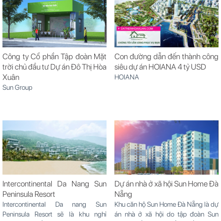
thể đặt chỗ thiện chí luôn để đăng ký
vị trí đẹp...
Công ty Cổ phần Tập đoàn Mặt
Con đường dẫn đến thành công
trời chủ đầu tư Dự án Đô Thị Hòa
siêu dự án HOIANA 4 tỷ USD
Xuân
HOIANA
Sun Group
Intercontinental Da Nang Sun
Dự án nhà ở xã hội Sun Home Đà
Peninsula Resort
Nẵng
Intercontinental Da nang Sun
Khu căn hộ Sun Home Đà Nẵng là dự
Peninsula Resort sẽ là khu nghỉ
án nhà ở xã hội do tập đoàn Sun