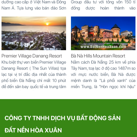
dưỡng cao cấp ở Việt Nam và Đông
Group đầu tư với tổng vốn 150 tỉ
Nam Á. Tựa lưng vào bán đảo Sơn
đồng được hoàn thành vào
Trà và được bao quanh bởi cảnh
29/11/2013.
quan tuyệt đẹp với bao quát toàn
cảnh biển Đông, khu nghỉ dưỡng sẽ
là sự lựa...
Premier Village Danang Resort
Bà Nà Hills Mountain Resort
Khu biệt thự ven biển Premier Village
Nằm cách Đà Nẵng 25 km về phía
Danang Resort ( The Sun Villas) tọa
Tây Nam, toạ lạc ở độ cao 1487m so
lạc tại vị trí đắc địa nhất của thành
với mực nước biển, Bà Nà được
phố biển Đà Nẵng chỉ mất 10 phút
mệnh danh là "Lá phổi xanh" của
để đến sân bay quốc tế và trung tâm
miền Trung, là "Hòn ngọc khí hậu"
thành phố Đà Nẵng, trải rộng trên
của Việt Nam.
diện tích 15...
CÔNG TY TNHH DỊCH VỤ BẤT ĐỘNG SẢN
ĐẤT NỀN HÒA XUÂN