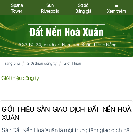
Spana
Sun
Sơ đồ
Tower
Riverpolis
Bảng giá
Xem thêm
Lô 33, B2.24, khu đô thị Nam Hòa Xuân, TP Đà Nẵng
Trang chủ
Giới thiệu công ty
Giới Thiệu
Giới thiệu công ty
GIỚI THIỆU SÀN GIAO DỊCH ĐẤT NỀN HOÀ
XUÂN
Sàn Đất Nền Hoà Xuân là một trung tâm giao dịch bất