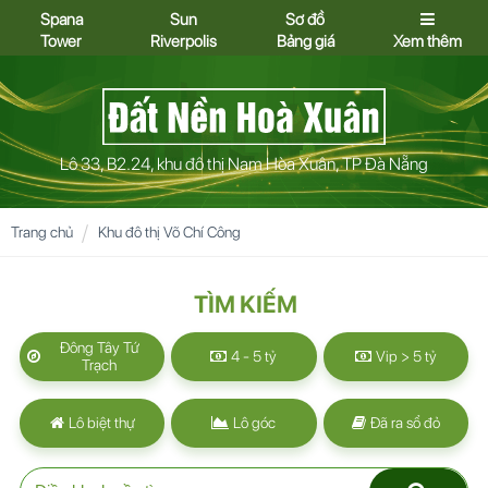
Spana
Sun
Sơ đồ
Tower
Riverpolis
Bảng giá
Xem thêm
Lô 33, B2.24, khu đô thị Nam Hòa Xuân, TP Đà Nẵng
Trang chủ
Khu đô thị Võ Chí Công
TÌM KIẾM
Đông Tây Tứ
4 - 5 tỷ
Vip > 5 tỷ
Trạch
Lô biệt thự
Lô góc
Đã ra sổ đỏ