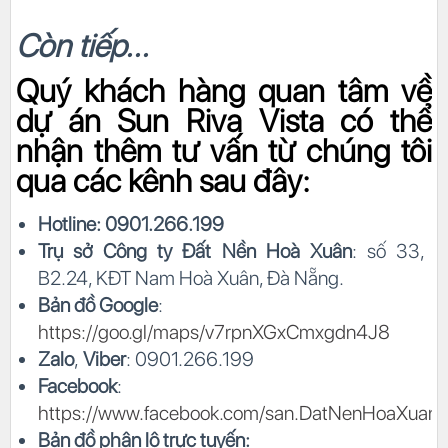
Còn tiếp...
Quý khách hàng quan tâm về
dự án
Sun Riva Vista
có thể
nhận thêm tư vấn từ chúng tôi
qua các kênh sau đây:
Hotline: 0901.266.199
Trụ sở Công ty Đất Nền Hoà Xuân
: số 33,
B2.24, KĐT Nam Hoà Xuân, Đà Nẵng.
Bản đồ Google
:
https://goo.gl/maps/v7rpnXGxCmxgdn4J8
Zalo
,
Viber
: 0901.266.199
Facebook
:
https://www.facebook.com/san.DatNenHoaXuan
Bản đồ phân lô trực tuyến: