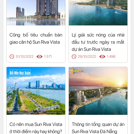
Công bố tiêu chuẩn bàn
Lý giải sức nóng của nhà
giao căn hộ Sun Riva Vista
đầu tư trước ngày ra mắt
dự án Sun Riva Vista
31/10/2022
1.571
29/10/2022
1.496
Có nên mua Sun Riva Vista
Thông tin tổng quan dự án
ở thời điểm này hay không?
Sun Riva Vista Đà Nẵng