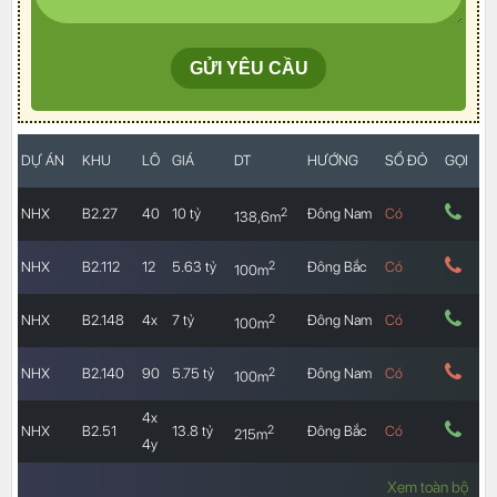
DỰ ÁN
KHU
LÔ
GIÁ
DT
HƯỚNG
SỔ ĐỎ
GỌI
2
NHX
B2.27
40
10 tỷ
Đông Nam
Có
138,6m
2
NHX
B2.112
12
5.63 tỷ
Đông Bắc
Có
100m
2
NHX
B2.148
4x
7 tỷ
Đông Nam
Có
100m
2
NHX
B2.140
90
5.75 tỷ
Đông Nam
Có
100m
4x
2
NHX
B2.51
13.8 tỷ
Đông Bắc
Có
215m
4y
Xem toàn bộ