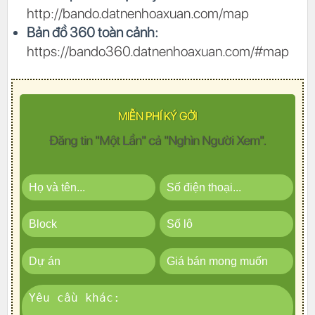
http://bando.datnenhoaxuan.com/map
Bản đồ 360 toàn cảnh:
https://bando360.datnenhoaxuan.com/#map
MIỄN PHÍ KÝ GỞI
Đăng tin "Một Lần" cả "Nghìn Người Xem".