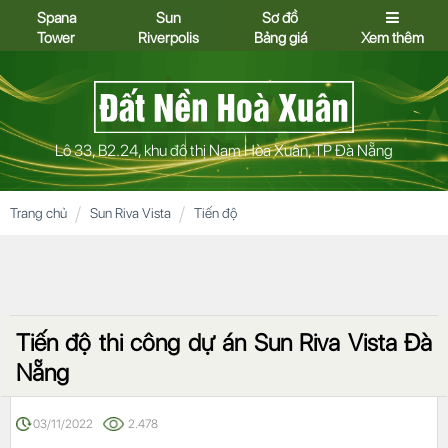
Spana
Sun
Sơ đồ
Tower
Riverpolis
Bảng giá
Xem thêm
Lô 33, B2.24, khu đô thị Nam Hòa Xuân, TP Đà Nẵng
Trang chủ
Sun Riva Vista
Tiến độ
Tiến độ thi công dự án Sun Riva Vista Đà
Nẵng
03/11/2022
2.478