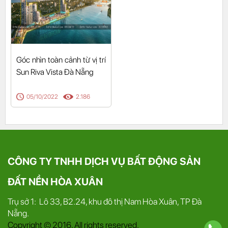
Góc nhìn toàn cảnh từ vị trí
Sun Riva Vista Đà Nẵng
05/10/2022
2.186
CÔNG TY TNHH DỊCH VỤ BẤT ĐỘNG SẢN
ĐẤT NỀN HÒA XUÂN
Trụ sở 1: Lô 33, B2.24, khu đô thị Nam Hòa Xuân, TP Đà
Nẵng.
Copyright © 2016, All rights reserved.