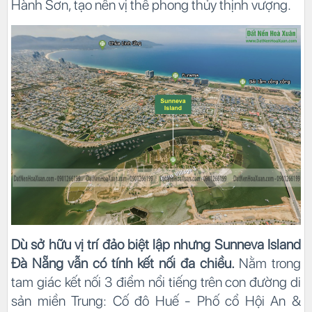
Hành Sơn, tạo nên vị thế phong thủy thịnh vượng.
Dù sở hữu vị trí đảo biệt lập nhưng Sunneva Island
Đà Nẵng vẫn có tính kết nối đa chiều.
Nằm trong
tam giác kết nối 3 điểm nổi tiếng trên con đường di
sản miền Trung: Cố đô Huế - Phố cổ Hội An &