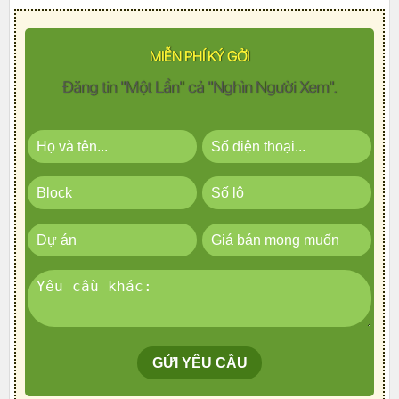
MIỄN PHÍ KÝ GỞI
Đăng tin "Một Lần" cả "Nghìn Người Xem".