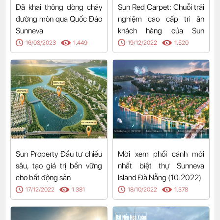
Đã khai thông dòng chảy
Sun Red Carpet: Chuỗi trải
đường mòn qua Quốc Đảo
nghiệm cao cấp tri ân
Sunneva
khách hàng của Sun
Property
16/08/2023
1.449
19/12/2022
1.520
Sun Property Đầu tư chiều
Mời xem phối cảnh mới
sâu, tạo giá trị bền vững
nhất biệt thự Sunneva
cho bất động sản
Island Đà Nẵng (10.2022)
17/12/2022
1.381
18/10/2022
1.378