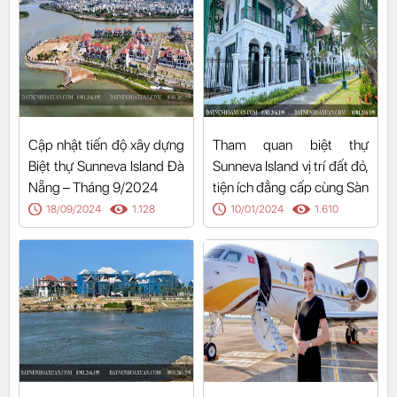
Cập nhật tiến độ xây dựng
Tham quan biệt thự
Biệt thự Sunneva Island Đà
Sunneva Island vị trí đất đỏ,
Nẵng – Tháng 9/2024
tiện ích đẳng cấp cùng Sàn
Đất Nền Hòa Xuân
18/09/2024
1.128
10/01/2024
1.610