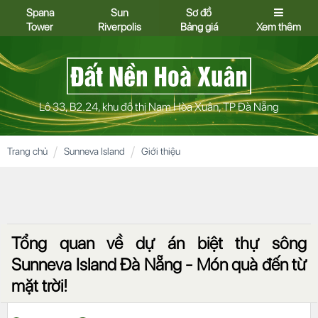
Spana
Sun
Sơ đồ
Tower
Riverpolis
Bảng giá
Xem thêm
Lô 33, B2.24, khu đô thị Nam Hòa Xuân, TP Đà Nẵng
Trang chủ
Sunneva Island
Giới thiệu
Tổng quan về dự án biệt thự sông
Sunneva Island Đà Nẵng - Món quà đến từ
mặt trời!