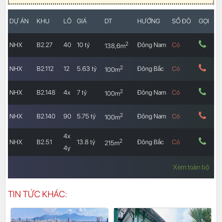
DỰ ÁN
KHU
LÔ
GIÁ
DT
HƯỚNG
SỔ ĐỎ
GỌI
2
NHX
B2.27
40
10 tỷ
Đông Nam
Có
138,6m
2
NHX
B2.112
12
5.63 tỷ
Đông Bắc
Có
100m
2
NHX
B2.148
4x
7 tỷ
Đông Nam
Có
100m
2
NHX
B2.140
90
5.75 tỷ
Đông Nam
Có
100m
4x
2
NHX
B2.51
13.8 tỷ
Đông Bắc
Có
215m
4y
Xem toàn bộ
TIN TỨC KHÁC: