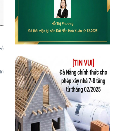
về
rị