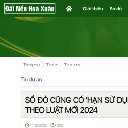
Giới thiệu
Sơ đồ
Trang chủ
Tin tức
Tin dự án
Tin dự án
SỔ ĐỎ CŨNG CÓ 'HẠN SỬ DỤN
THEO LUẬT MỚI 2024
14/12/2025
323