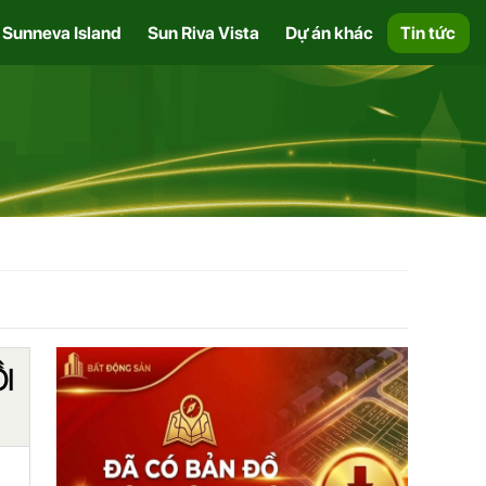
Sunneva Island
Sun Riva Vista
Dự án khác
Tin tức
I