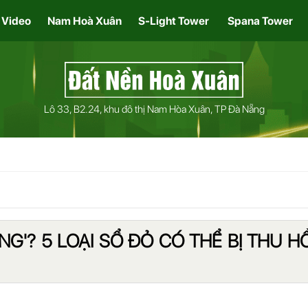
Video
Nam Hoà Xuân
S-Light Tower
Spana Tower
Lô 33, B2.24, khu đô thị Nam Hòa Xuân, TP Đà Nẵng
G'? 5 LOẠI SỔ ĐỎ CÓ THỂ BỊ THU HỒ