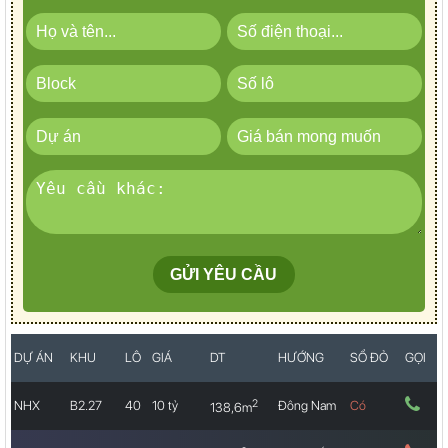
DỰ ÁN
KHU
LÔ
GIÁ
DT
HƯỚNG
SỔ ĐỎ
GỌI
2
NHX
B2.27
40
10 tỷ
Đông Nam
Có
138,6m