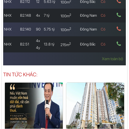
2
NHX
B2.112
12
5.63 tỷ
Đông Bắc
Có
100m
2
NHX
B2.148
4x
7 tỷ
Đông Nam
Có
100m
2
NHX
B2.140
90
5.75 tỷ
Đông Nam
Có
100m
4x
2
NHX
B2.51
13.8 tỷ
Đông Bắc
Có
215m
4y
Xem toàn bộ
TIN TỨC KHÁC: