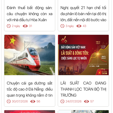
Đánh thuế bất động sản:
Nghị quyết 21 hạn chế tối
câu chuyện không còn xa
đa phân lô bán nền tại đô thị
với nhà đầu tư Hòa Xuân
lớn, đất nền nội đô bước vào
trạng thái nguồn cung đóng
2 ngày
31
3 ngày
43
Chuyện cái ga đường sắt
LÃI SUẤT CAO ĐANG
tốc độ cao ở Đà Nẵng: điều
THANH LỌC TOÀN BỘ THỊ
quan trọng không nằm ở tin
TRƯỜNG
bạn vừa nghe
30/07/2026
56
24/07/2026
57