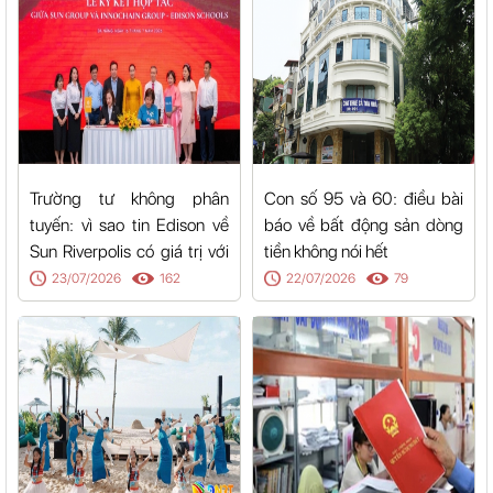
Trường tư không phân
Con số 95 và 60: điều bài
tuyến: vì sao tin Edison về
báo về bất động sản dòng
Sun Riverpolis có giá trị với
tiền không nói hết
cả Hòa Xuân
23/07/2026
162
22/07/2026
79