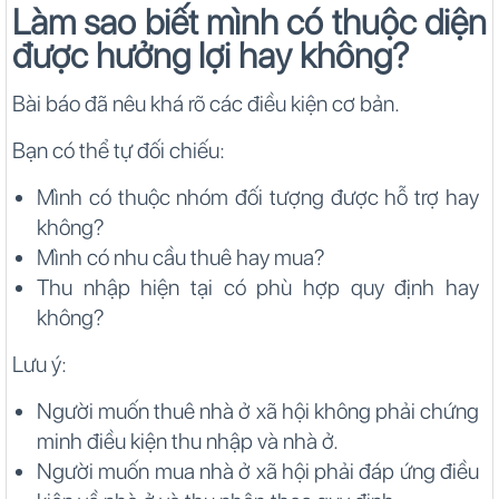
Làm sao biết mình có thuộc diện
được hưởng lợi hay không?
Bài báo đã nêu khá rõ các điều kiện cơ bản.
Bạn có thể tự đối chiếu:
Mình có thuộc nhóm đối tượng được hỗ trợ hay
không?
Mình có nhu cầu thuê hay mua?
Thu nhập hiện tại có phù hợp quy định hay
không?
Lưu ý:
Người muốn thuê nhà ở xã hội không phải chứng
minh điều kiện thu nhập và nhà ở.
Người muốn mua nhà ở xã hội phải đáp ứng điều