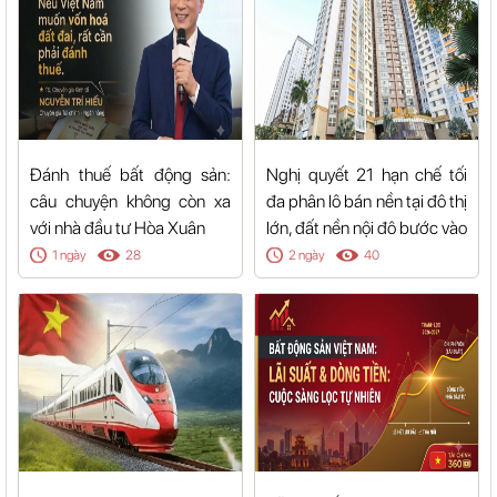
Đánh thuế bất động sản:
Nghị quyết 21 hạn chế tối
câu chuyện không còn xa
đa phân lô bán nền tại đô thị
với nhà đầu tư Hòa Xuân
lớn, đất nền nội đô bước vào
trạng thái nguồn cung đóng
1 ngày
28
2 ngày
40