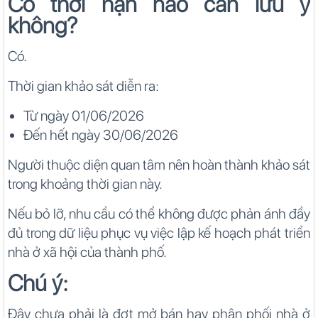
Có thời hạn nào cần lưu ý
không?
Có.
Thời gian khảo sát diễn ra:
Từ ngày 01/06/2026
Đến hết ngày 30/06/2026
Người thuộc diện quan tâm nên hoàn thành khảo sát
trong khoảng thời gian này.
Nếu bỏ lỡ, nhu cầu có thể không được phản ánh đầy
đủ trong dữ liệu phục vụ việc lập kế hoạch phát triển
nhà ở xã hội của thành phố.
Chú ý:
Đây chưa phải là đợt mở bán hay phân phối nhà ở