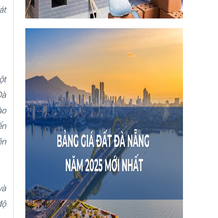
át
ột
Đà
ào
ến
ên
và
độ