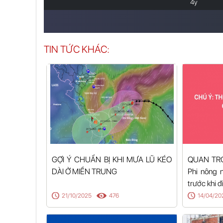
4y
TIN TỨC KHÁC:
GỢI Ý CHUẨN BỊ KHI MƯA LŨ KÉO
QUAN TRỌ
DÀI Ở MIỀN TRUNG
Phi nông 
trước khi 
21/10/2025
476
14/04/20