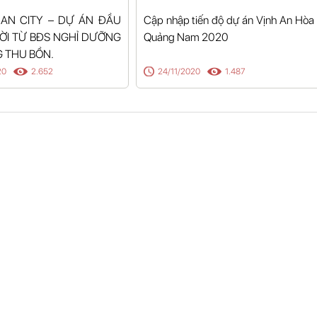
 AN CITY – DỰ ÁN ĐẦU
Cập nhập tiến độ dự án Vịnh An Hòa
LỜI TỪ BĐS NGHỈ DƯỠNG
Quảng Nam 2020
 THU BỒN.
20
2.652
24/11/2020
1.487