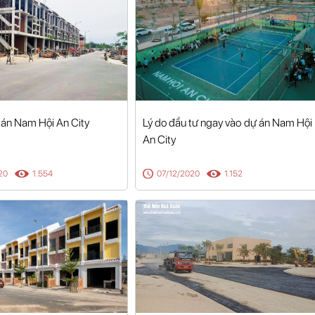
 án Nam Hội An City
Lý do đầu tư ngay vào dự án Nam Hội
An City
20
1.554
07/12/2020
1.152