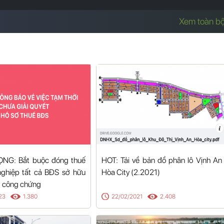
Xem toàn b
NG: Bắt buộc đóng thuế
HOT: Tải về bản đồ phân lô Vịnh An
nghiệp tất cả BĐS sở hữu
Hòa City (2.2021)
đi công chứng
23
1.380
22/02/2021
2.408