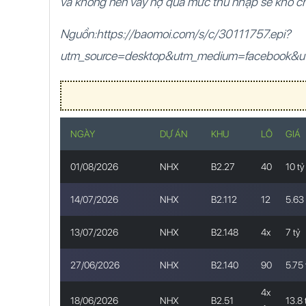
và không nên vay nợ quá mức thu nhập sẽ khó chố
Nguồn:https://baomoi.com/s/c/30111757.epi?
utm_source=desktop&utm_medium=facebook&u
NGÀY
DỰ ÁN
KHU
LÔ
GIÁ
01/08/2026
NHX
B2.27
40
10 tỷ
14/07/2026
NHX
B2.112
12
5.63 
13/07/2026
NHX
B2.148
4x
7 tỷ
27/06/2026
NHX
B2.140
90
5.75 
4x
18/06/2026
NHX
B2.51
13.8 