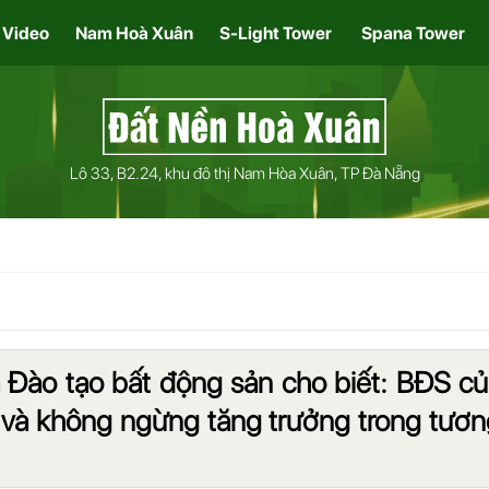
Video
Nam Hoà Xuân
S-Light Tower
Spana Tower
Lô 33, B2.24, khu đô thị Nam Hòa Xuân, TP Đà Nẵng
 Đào tạo bất động sản cho biết: BĐS c
i và không ngừng tăng trưởng trong tươ