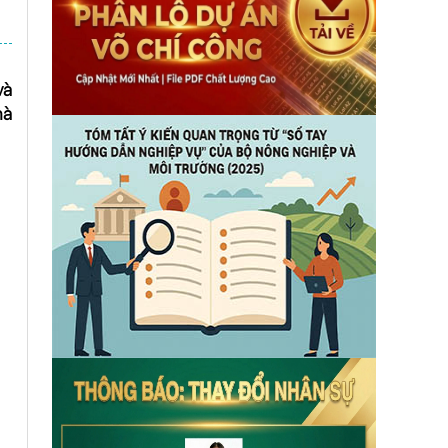
và
hà