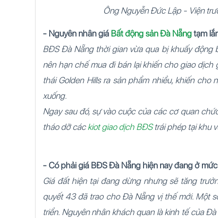
Ông Nguyễn Đức Lập - Viện trưở
- Nguyên nhân giá
Bất động sản Đà Nẵng
tạm lắ
BĐS Đà Nẵng thời gian vừa qua bị khuấy động bở
nên hạn chế mua đi bán lại khiến cho giao dịch g
thái Golden Hills ra sản phẩm nhiều, khiến cho
xuống.
Ngay sau đó, sự vào cuộc của các cơ quan chức 
tháo dỡ các
kiot giao dịch BĐS
trái phép tại khu 
- Có phải giá BĐS Đà Nẵng hiện nay đang ở mức
Giá đất hiện tại đang dừng nhưng sẽ tăng trưởn
quyết 43 đã trao cho Đà Nẵng vị thế mới. Một s
triển. Nguyên nhân khách quan là kinh tế của 