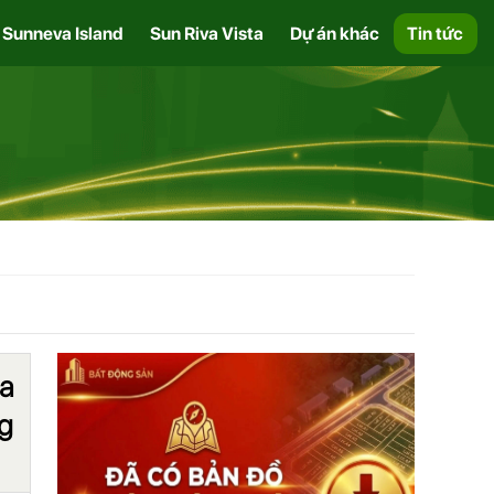
Sunneva Island
Sun Riva Vista
Dự án khác
Tin tức
ủa
ng