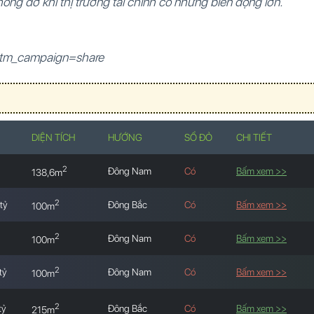
ng đỡ khi thị trường tài chính có những biến động lớn.
tm_campaign=share
DIỆN TÍCH
HƯỚNG
SỔ ĐỎ
CHI TIẾT
2
Đông Nam
Có
Bấm xem >>
138,6m
2
tỷ
Đông Bắc
Có
Bấm xem >>
100m
2
Đông Nam
Có
Bấm xem >>
100m
2
tỷ
Đông Nam
Có
Bấm xem >>
100m
2
tỷ
Đông Bắc
Có
Bấm xem >>
215m