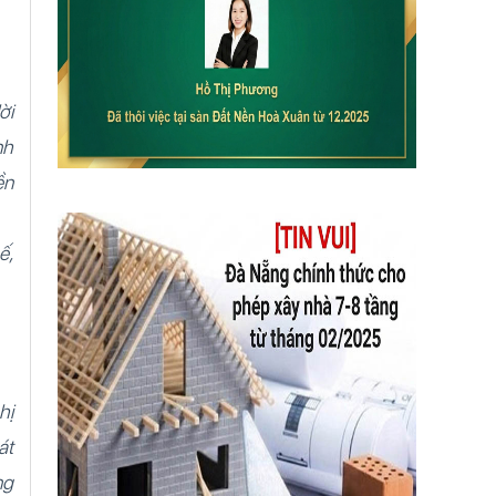
ời
nh
ền
ế,
hị
át
ng