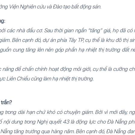
ng Viện Nghiên cứu và Đào tạo bất động sản.
ng:
i các nhà đầu cơ. Sau thời gian ngắn “tăng” giá, họ đã có l
iảm. Bên cạnh đó, dự án phía Tây TP, cụ thể là khu đô thị si
 nguồn cung tăng lên nên góp phần hạ nhiệt thị trường đất n
năng để chấn chỉnh hoạt động môi giới, cụ thể là cưỡng ch
vực Liên Chiểu cũng làm hạ nhiệt thị trường.
 trần?
g trong dài hạn chứ khó có chuyện giảm. Bởi vì mới đây, ng
ố nội dung trong Nghị quyết 43 là động lực cho Đà Nẵng ph
Đà Nẵng tăng trưởng qua hàng năm. Bên cạnh đó, Đà Nẵng đa