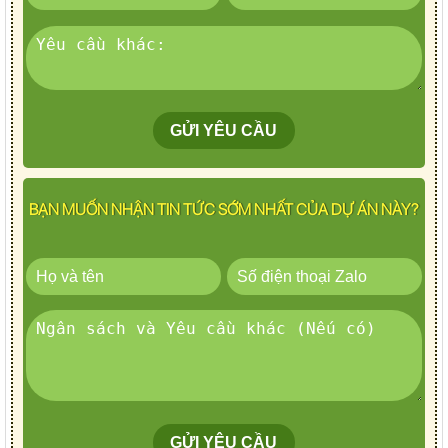
BẠN MUỐN NHẬN TIN TỨC SỚM NHẤT CỦA DỰ ÁN NÀY?