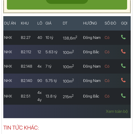
DỰ ÁN
KHU
LÔ
GIÁ
DT
HƯỚNG
SỔ ĐỎ
GỌI
2
NHX
B2.27
40
10 tỷ
Đông Nam
Có
138,6m
2
NHX
B2.112
12
5.63 tỷ
Đông Bắc
Có
100m
2
NHX
B2.148
4x
7 tỷ
Đông Nam
Có
100m
2
NHX
B2.140
90
5.75 tỷ
Đông Nam
Có
100m
4x
2
NHX
B2.51
13.8 tỷ
Đông Bắc
Có
215m
4y
Xem toàn bộ
TIN TỨC KHÁC: