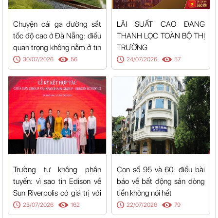
Chuyện cái ga đường sắt
LÃI SUẤT CAO ĐANG
tốc độ cao ở Đà Nẵng: điều
THANH LỌC TOÀN BỘ THỊ
quan trọng không nằm ở tin
TRƯỜNG
bạn vừa nghe
30/07/2026
56
24/07/2026
57
Trường tư không phân
Con số 95 và 60: điều bài
tuyến: vì sao tin Edison về
báo về bất động sản dòng
Sun Riverpolis có giá trị với
tiền không nói hết
cả Hòa Xuân
23/07/2026
162
22/07/2026
79