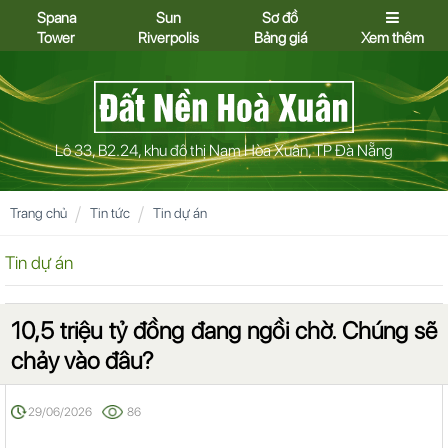
Spana
Sun
Sơ đồ
Tower
Riverpolis
Bảng giá
Xem thêm
Lô 33, B2.24, khu đô thị Nam Hòa Xuân, TP Đà Nẵng
Trang chủ
Tin tức
Tin dự án
Tin dự án
10,5 triệu tỷ đồng đang ngồi chờ. Chúng sẽ
chảy vào đâu?
29/06/2026
86