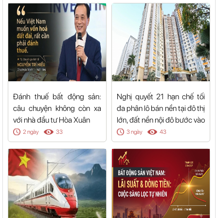
Đánh thuế bất động sản:
Nghị quyết 21 hạn chế tối
câu chuyện không còn xa
đa phân lô bán nền tại đô thị
với nhà đầu tư Hòa Xuân
lớn, đất nền nội đô bước vào
trạng thái nguồn cung đóng
2 ngày
33
3 ngày
43