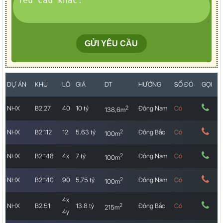
DỰ ÁN
KHU
LÔ
GIÁ
DT
HƯỚNG
SỔ ĐỎ
GỌI
2
NHX
B2.27
40
10 tỷ
Đông Nam
Có
138,6m
2
NHX
B2.112
12
5.63 tỷ
Đông Bắc
Có
100m
2
NHX
B2.148
4x
7 tỷ
Đông Nam
Có
100m
2
NHX
B2.140
90
5.75 tỷ
Đông Nam
Có
100m
4x
2
NHX
B2.51
13.8 tỷ
Đông Bắc
Có
215m
4y