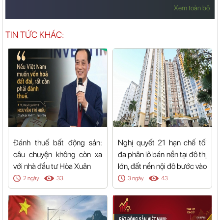
Xem toàn bộ
TIN TỨC KHÁC:
Đánh thuế bất động sản:
Nghị quyết 21 hạn chế tối
câu chuyện không còn xa
đa phân lô bán nền tại đô thị
với nhà đầu tư Hòa Xuân
lớn, đất nền nội đô bước vào
trạng thái nguồn cung đóng
2 ngày
33
3 ngày
43