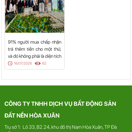
91% người mua chấp nhận
trả thêm tiền cho một thứ,
và đó không phải là diện tích
16/07/2026
62
CÔNG TY TNHH DỊCH VỤ BẤT ĐỘNG SẢN
ĐẤT NỀN HÒA XUÂN
Trụ sở 1: Lô 33, B2.24, khu đô thị Nam Hòa Xuân, TP Đà