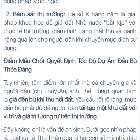
động pháp lý đột ngột.
2. Bám sát thị trường:
Hệ số K hàng năm là giải
pháp khoa học để giá đất Nhà nước "bắt kịp" với
thực tế thị trường, giảm tình trạng thất thu và gánh
nặng quá lớn cho người dân khi chuyển mục đích sử
dụng.
Điểm Mấu Chốt Quyết Định Tốc Độ Dự Án: Đền Bù
Thỏa Đáng
Tuy nhiên, tâm điểm lớn nhất mà cả chuyên gia và
người dân (chị Thúy An, anh Thế Hùng) quan tâm
là
giá đền bù khi thu hồi đất
. Yêu cầu rất rõ ràng: mức
đền bù phải đủ để người dân
tái tạo một khu đất với
vị trí và giá trị tương tự trên thị trường
.
Đây không chỉ là vấn đề an sinh. Dưới góc nhìn pháp
lý, Luật sư Lê Thu Thảo đưa ra hai con số mà nhà đầu