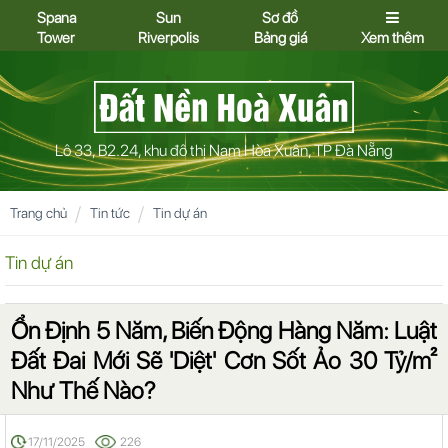
Spana
Sun
Sơ đồ
Tower
Riverpolis
Bảng giá
Xem thêm
Lô 33, B2.24, khu đô thị Nam Hòa Xuân, TP Đà Nẵng
Trang chủ
Tin tức
Tin dự án
Tin dự án
Ổn Định 5 Năm, Biến Động Hàng Năm: Luật
Đất Đai Mới Sẽ 'Diệt' Cơn Sốt Ảo 30 Tỷ/m²
Như Thế Nào?
17/11/2025
226