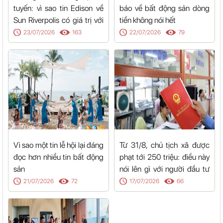
tuyến: vì sao tin Edison về
báo về bất động sản dòng
Sun Riverpolis có giá trị với
tiền không nói hết
cả Hòa Xuân
23/07/2026
163
22/07/2026
79
Vì sao một tin lễ hội lại đáng
Từ 31/8, chủ tịch xã được
đọc hơn nhiều tin bất động
phạt tới 250 triệu: điều này
sản
nói lên gì với người đầu tư
đất?
21/07/2026
72
17/07/2026
66