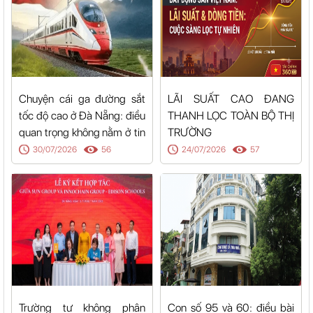
Chuyện cái ga đường sắt
LÃI SUẤT CAO ĐANG
tốc độ cao ở Đà Nẵng: điều
THANH LỌC TOÀN BỘ THỊ
quan trọng không nằm ở tin
TRƯỜNG
bạn vừa nghe
30/07/2026
56
24/07/2026
57
Trường tư không phân
Con số 95 và 60: điều bài