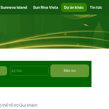
Sunneva Island
Sun Riva Vista
Dự án khác
Tin tức
Bấm tìm
ó thể hỗ trợ Quý khách: