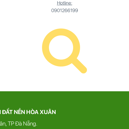
Hotline:
0901266199
N ĐẤT NỀN HÒA XUÂN
uân, TP Đà Nẵng.