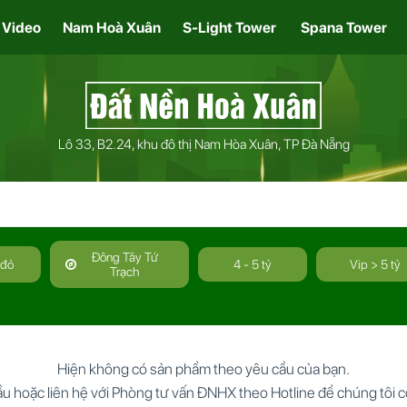
Video
Nam Hoà Xuân
S-Light Tower
Spana Tower
Lô 33, B2.24, khu đô thị Nam Hòa Xuân, TP Đà Nẵng
Đông Tây Tứ
 đỏ
4 - 5 tỷ
Vip > 5 tỷ
Trạch
Hiện không có sản phẩm theo yêu cầu của bạn.
cầu hoặc liên hệ với Phòng tư vấn ĐNHX theo Hotline để chúng tôi c