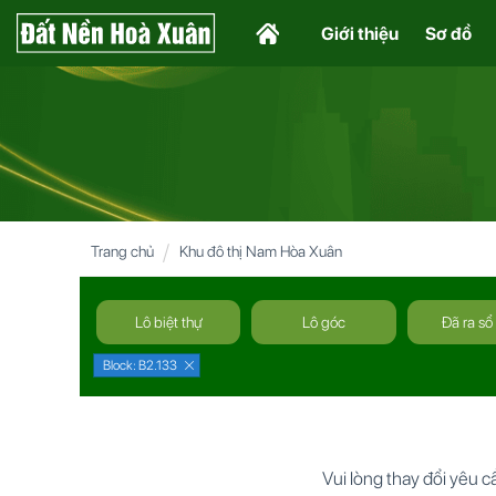
Giới thiệu
Sơ đồ
Trang chủ
Khu đô thị Nam Hòa Xuân
Lô biệt thự
Lô góc
Đã ra sổ
Block: B2.133
Vui lòng thay đổi yêu 