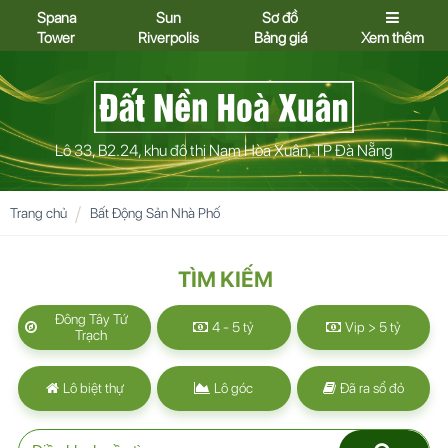
Spana
Sun
Sơ đồ
Tower
Riverpolis
Bảng giá
Xem thêm
Lô 33, B2.24, khu đô thị Nam Hòa Xuân, TP Đà Nẵng
Trang chủ
Bất Động Sản Nhà Phố
TÌM KIẾM
Đông Tây Tứ
4 - 5 tỷ
Vip > 5 tỷ
Trạch
Lô biệt thự
Lô góc
Đã ra sổ đỏ