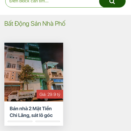
Bất Động Sản Nhà Phố
Giá: 29.9 tỷ
Bán nhà 2 Mặt Tiền
Chi Lăng, sát lô góc
ngã 4 Lê Duẩn