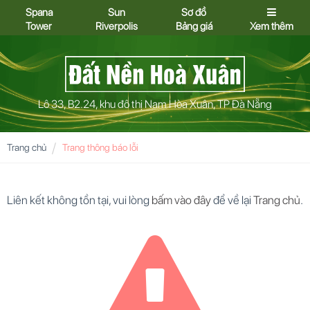
Spana
Sun
Sơ đồ
Tower
Riverpolis
Bảng giá
Xem thêm
Lô 33, B2.24, khu đô thị Nam Hòa Xuân, TP Đà Nẵng
Trang chủ
Trang thông báo lỗi
Liên kết không tồn tại, vui lòng
bấm vào đây
để về lại
Trang chủ
.