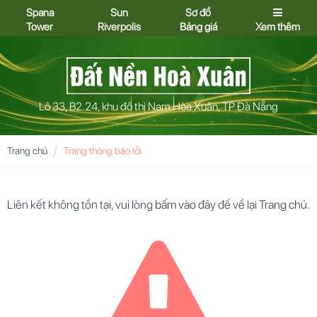
Spana
Sun
Sơ đồ
Tower
Riverpolis
Bảng giá
Xem thêm
Lô 33, B2.24, khu đô thị Nam Hòa Xuân, TP Đà Nẵng
Trang chủ
Trang thông báo lỗi
Liên kết không tồn tại, vui lòng
bấm vào đây
để về lại
Trang chủ
.