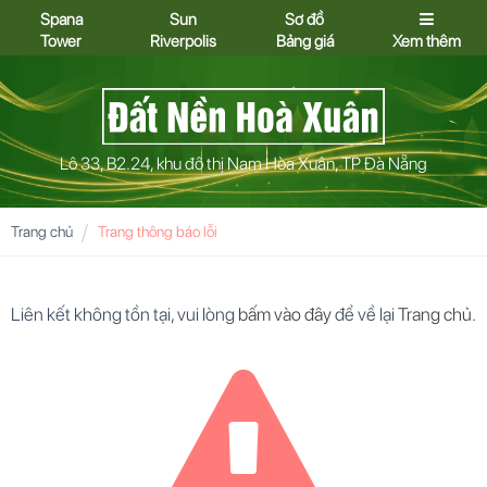
Spana
Sun
Sơ đồ
Tower
Riverpolis
Bảng giá
Xem thêm
Lô 33, B2.24, khu đô thị Nam Hòa Xuân, TP Đà Nẵng
Trang chủ
Trang thông báo lỗi
Liên kết không tồn tại, vui lòng
bấm vào đây
để về lại
Trang chủ
.