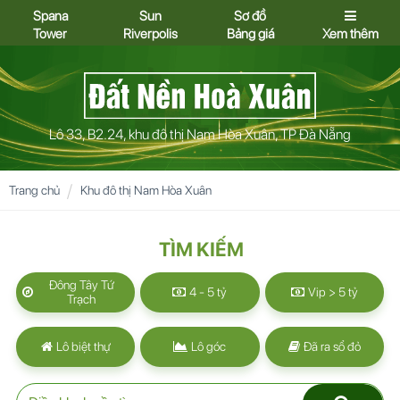
Spana
Sun
Sơ đồ
Tower
Riverpolis
Bảng giá
Xem thêm
Lô 33, B2.24, khu đô thị Nam Hòa Xuân, TP Đà Nẵng
Trang chủ
Khu đô thị Nam Hòa Xuân
TÌM KIẾM
Đông Tây Tứ
4 - 5 tỷ
Vip > 5 tỷ
Trạch
Lô biệt thự
Lô góc
Đã ra sổ đỏ