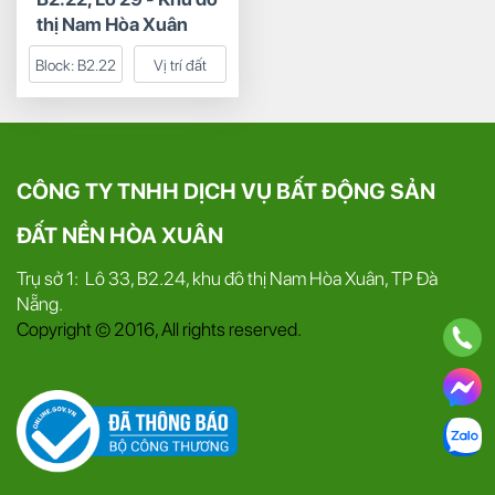
thị Nam Hòa Xuân
|Sàn Đất Nền Hòa
Block:
B2.22
Vị trí đất
Xuân
CÔNG TY TNHH DỊCH VỤ BẤT ĐỘNG SẢN
ĐẤT NỀN HÒA XUÂN
Trụ sở 1: Lô 33, B2.24, khu đô thị Nam Hòa Xuân, TP Đà
Nẵng.
Copyright © 2016, All rights reserved.