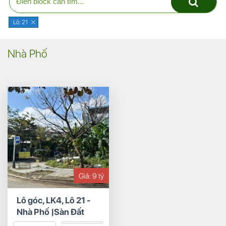
Lô: 21
Nhà Phố
Giá: 9 tỷ
Lô góc, LK4, Lô 21 -
Nhà Phố |Sàn Đất
Nền Hòa Xuân