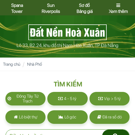
Spana
Sun
Sơ đồ
Tower
Riverpolis
Bảng giá
Xem thêm
Lô 33, B2.24, khu đô thị Nam Hòa Xuân, TP Đà Nẵng
Trang chủ
Nhà Phố
TÌM KIẾM
Đông Tây Tứ
4 - 5 tỷ
Vip > 5 tỷ
Trạch
Lô biệt thự
Lô góc
Đã ra sổ đỏ